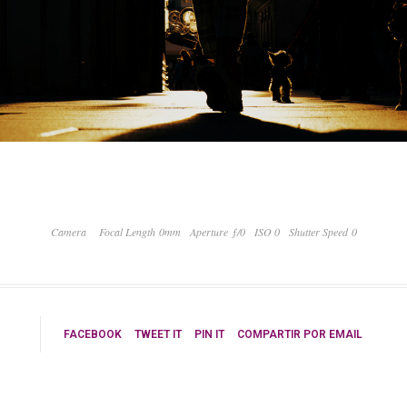
Camera
Focal Length 0mm
Aperture ƒ/0
ISO 0
Shutter Speed 0
FACEBOOK
TWEET IT
PIN IT
COMPARTIR POR EMAIL