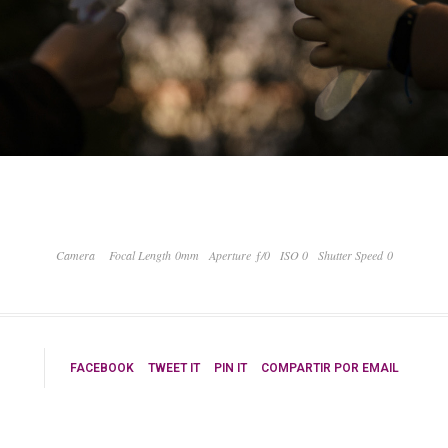
Camera
Focal Length 0mm
Aperture ƒ/0
ISO 0
Shutter Speed 0
FACEBOOK
TWEET IT
PIN IT
COMPARTIR POR EMAIL