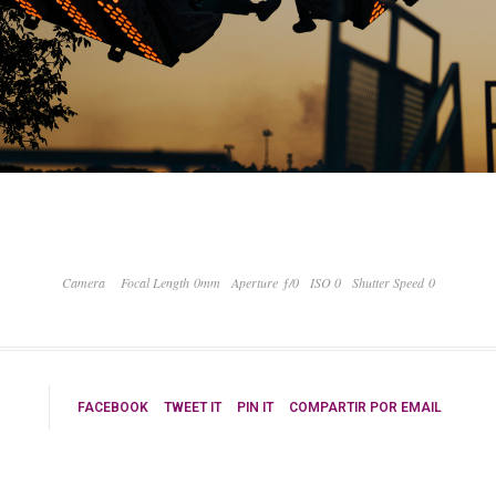
Camera
Focal Length 0mm
Aperture ƒ/0
ISO 0
Shutter Speed 0
FACEBOOK
TWEET IT
PIN IT
COMPARTIR POR EMAIL