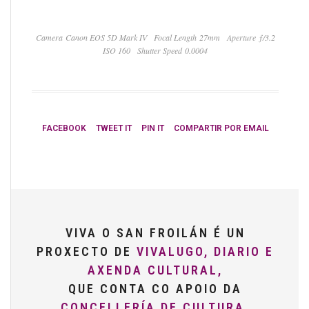
Camera Canon EOS 5D Mark IV
Focal Length 27mm
Aperture ƒ/3.2
ISO 160
Shutter Speed 0.0004
FACEBOOK
TWEET IT
PIN IT
COMPARTIR POR EMAIL
VIVA O SAN FROILÁN É UN
PROXECTO DE
VIVALUGO, DIARIO E
AXENDA CULTURAL,
QUE CONTA CO APOIO DA
CONCELLERÍA DE CULTURA,