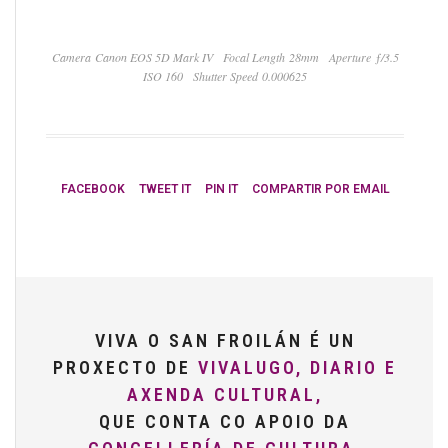
Camera Canon EOS 5D Mark IV
Focal Length 28mm
Aperture ƒ/3.5
ISO 160
Shutter Speed 0.000625
FACEBOOK
TWEET IT
PIN IT
COMPARTIR POR EMAIL
VIVA O SAN FROILÁN É UN
PROXECTO DE
VIVALUGO, DIARIO E
AXENDA CULTURAL,
QUE CONTA CO APOIO DA