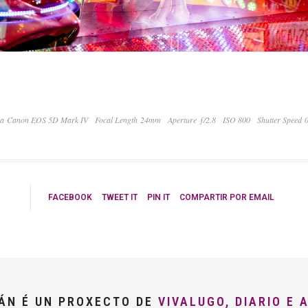
a Canon EOS 5D Mark IV
Focal Length 24mm
Aperture ƒ/2.8
ISO 800
Shutter Speed 
FACEBOOK
TWEET IT
PIN IT
COMPARTIR POR EMAIL
LÁN É UN PROXECTO DE
VIVALUGO, DIARIO E 