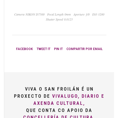
Camera NIKON D7500
Focal Length 0mm
Aperture ƒ/0
ISO 3200
Shutter Speed 0.0125
FACEBOOK
TWEET IT
PIN IT
COMPARTIR POR EMAIL
VIVA O SAN FROILÁN É UN
PROXECTO DE
VIVALUGO, DIARIO E
AXENDA CULTURAL,
QUE CONTA CO APOIO DA
CONCELLERÍA DE CULTURA,