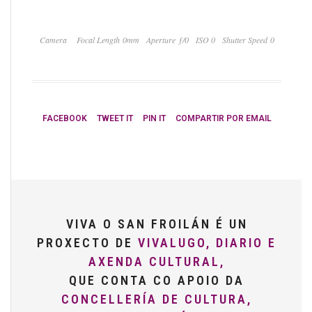
Camera
Focal Length 0mm
Aperture ƒ/0
ISO 0
Shutter Speed 0
FACEBOOK
TWEET IT
PIN IT
COMPARTIR POR EMAIL
VIVA O SAN FROILÁN É UN
PROXECTO DE
VIVALUGO, DIARIO E
AXENDA CULTURAL,
QUE CONTA CO APOIO DA
CONCELLERÍA DE CULTURA,