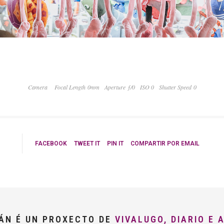
Camera
Focal Length 0mm
Aperture ƒ/0
ISO 0
Shutter Speed 0
FACEBOOK
TWEET IT
PIN IT
COMPARTIR POR EMAIL
LÁN É UN PROXECTO DE
VIVALUGO, DIARIO E 