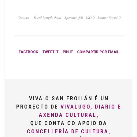
Camera
Focal Length 0mm
Aperture ƒ/0
ISO 0
Shutter Speed 0
FACEBOOK
TWEET IT
PIN IT
COMPARTIR POR EMAIL
VIVA O SAN FROILÁN É UN
PROXECTO DE
VIVALUGO, DIARIO E
AXENDA CULTURAL,
QUE CONTA CO APOIO DA
CONCELLERÍA DE CULTURA,