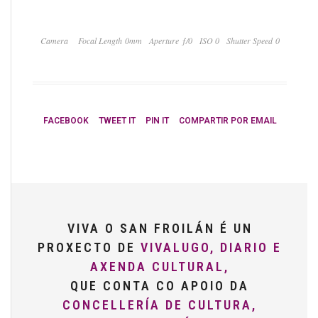
Camera
Focal Length 0mm
Aperture ƒ/0
ISO 0
Shutter Speed 0
FACEBOOK
TWEET IT
PIN IT
COMPARTIR POR EMAIL
VIVA O SAN FROILÁN É UN
PROXECTO DE
VIVALUGO, DIARIO E
AXENDA CULTURAL,
QUE CONTA CO APOIO DA
CONCELLERÍA DE CULTURA,