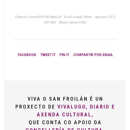
Camera Canon EOS 6D Mark II
Focal Length 50mm
Aperture ƒ/2.2
ISO 800
Shutter Speed 0.002
FACEBOOK
TWEET IT
PIN IT
COMPARTIR POR EMAIL
VIVA O SAN FROILÁN É UN
PROXECTO DE
VIVALUGO, DIARIO E
AXENDA CULTURAL,
QUE CONTA CO APOIO DA