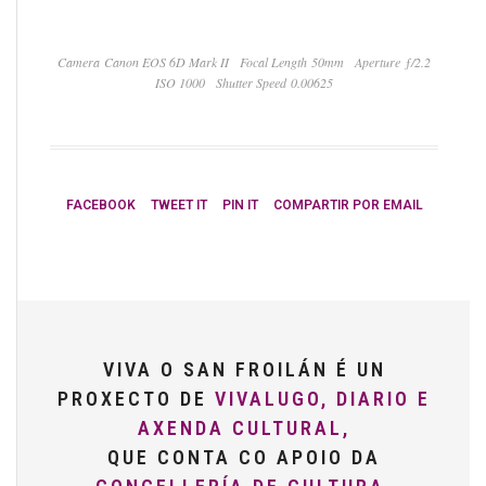
Camera Canon EOS 6D Mark II
Focal Length 50mm
Aperture ƒ/2.2
ISO 1000
Shutter Speed 0.00625
FACEBOOK
TWEET IT
PIN IT
COMPARTIR POR EMAIL
VIVA O SAN FROILÁN É UN
PROXECTO DE
VIVALUGO, DIARIO E
AXENDA CULTURAL,
QUE CONTA CO APOIO DA