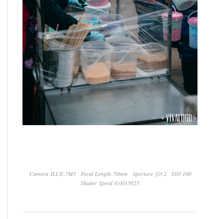
Camera ILCE-7M3
Focal Length 70mm
Aperture ƒ/3.2
ISO 100
Shutter Speed 0.0015625