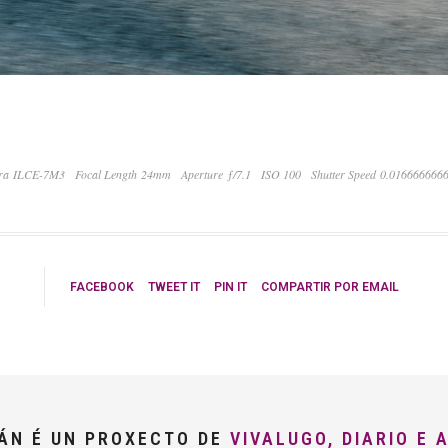
ra ILCE-7M3
Focal Length 24mm
Aperture ƒ/7.1
ISO 100
Shutter Speed 0.016666666
FACEBOOK
TWEET IT
PIN IT
COMPARTIR POR EMAIL
LÁN É UN PROXECTO DE
VIVALUGO, DIARIO E 