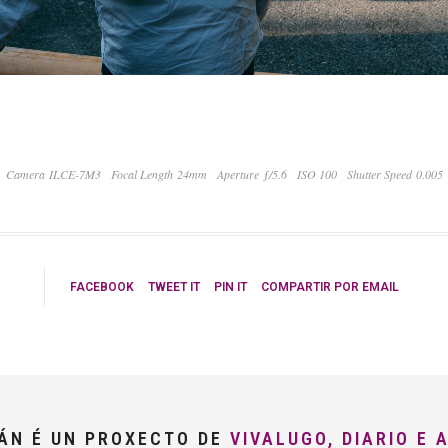
Camera ILCE-7M3
Focal Length 24mm
Aperture ƒ/5.6
ISO 100
Shutter Speed 0.005
FACEBOOK
TWEET IT
PIN IT
COMPARTIR POR EMAIL
LÁN É UN PROXECTO DE
VIVALUGO, DIARIO E 