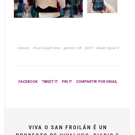
Camera
Focal Length 0mm
Aperture ƒ/0
ISO 0
Shutter Speed 0
FACEBOOK
TWEET IT
PIN IT
COMPARTIR POR EMAIL
VIVA O SAN FROILÁN É UN