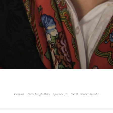
Camera
Focal Length 0mm
Aperture ƒ/0
ISO 0
Shutter Speed 0