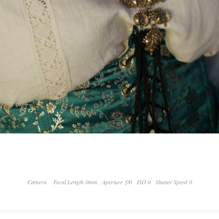
Camera
Focal Length 0mm
Aperture ƒ/0
ISO 0
Shutter Speed 0