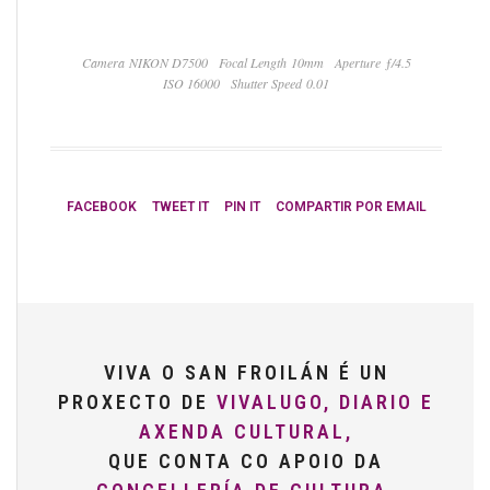
Camera NIKON D7500
Focal Length 10mm
Aperture ƒ/4.5
ISO 16000
Shutter Speed 0.01
FACEBOOK
TWEET IT
PIN IT
COMPARTIR POR EMAIL
VIVA O SAN FROILÁN É UN
PROXECTO DE
VIVALUGO, DIARIO E
AXENDA CULTURAL,
QUE CONTA CO APOIO DA