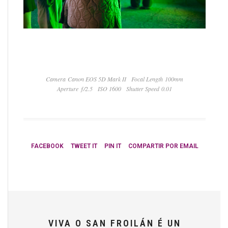
Camera Canon EOS 5D Mark II
Focal Length 100mm
Aperture ƒ/2.5
ISO 1600
Shutter Speed 0.01
FACEBOOK
TWEET IT
PIN IT
COMPARTIR POR EMAIL
VIVA O SAN FROILÁN É UN