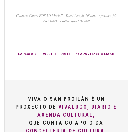
Camera Canon EOS 5D Mark II
Focal Length 100mm
Aperture ƒ/2
ISO 1600
Shutter Speed 0.0008
FACEBOOK
TWEET IT
PIN IT
COMPARTIR POR EMAIL
VIVA O SAN FROILÁN É UN
PROXECTO DE
VIVALUGO, DIARIO E
AXENDA CULTURAL,
QUE CONTA CO APOIO DA
CONCELLERÍA DE CULTURA,