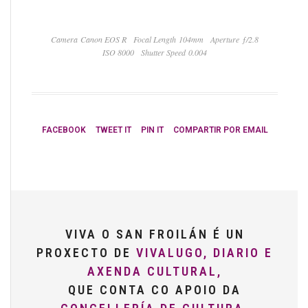
Camera Canon EOS R
Focal Length 104mm
Aperture ƒ/2.8
ISO 8000
Shutter Speed 0.004
FACEBOOK
TWEET IT
PIN IT
COMPARTIR POR EMAIL
VIVA O SAN FROILÁN É UN
PROXECTO DE
VIVALUGO, DIARIO E
AXENDA CULTURAL,
QUE CONTA CO APOIO DA