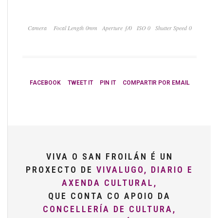
Camera
Focal Length 0mm
Aperture ƒ/0
ISO 0
Shutter Speed 0
FACEBOOK
TWEET IT
PIN IT
COMPARTIR POR EMAIL
VIVA O SAN FROILÁN É UN
PROXECTO DE
VIVALUGO, DIARIO E
AXENDA CULTURAL,
QUE CONTA CO APOIO DA
CONCELLERÍA DE CULTURA,