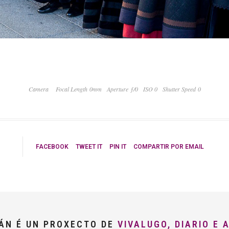
Camera
Focal Length 0mm
Aperture ƒ/0
ISO 0
Shutter Speed 0
FACEBOOK
TWEET IT
PIN IT
COMPARTIR POR EMAIL
LÁN É UN PROXECTO DE
VIVALUGO, DIARIO E 