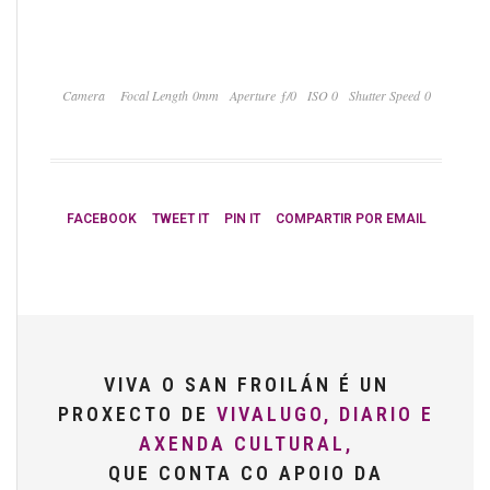
Camera
Focal Length 0mm
Aperture ƒ/0
ISO 0
Shutter Speed 0
FACEBOOK
TWEET IT
PIN IT
COMPARTIR POR EMAIL
VIVA O SAN FROILÁN É UN
PROXECTO DE
VIVALUGO, DIARIO E
AXENDA CULTURAL,
QUE CONTA CO APOIO DA