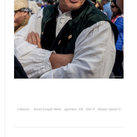
Camera
Focal Length 0mm
Aperture ƒ/0
ISO 0
Shutter Speed 0