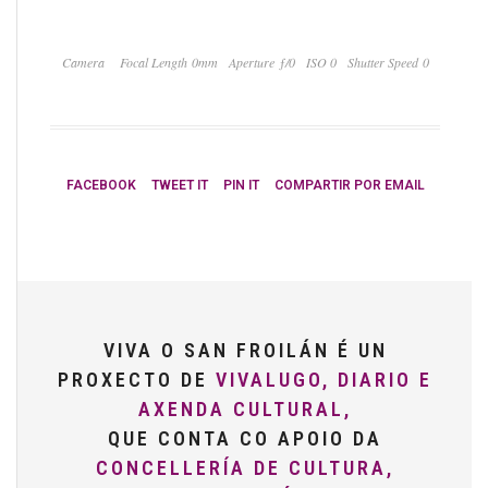
Camera
Focal Length 0mm
Aperture ƒ/0
ISO 0
Shutter Speed 0
FACEBOOK
TWEET IT
PIN IT
COMPARTIR POR EMAIL
VIVA O SAN FROILÁN É UN
PROXECTO DE
VIVALUGO, DIARIO E
AXENDA CULTURAL,
QUE CONTA CO APOIO DA
CONCELLERÍA DE CULTURA,