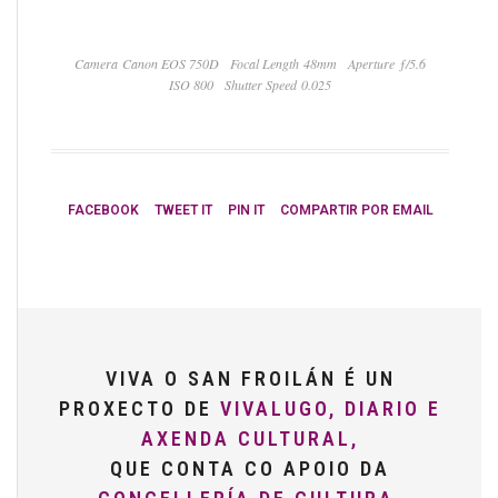
Camera Canon EOS 750D
Focal Length 48mm
Aperture ƒ/5.6
ISO 800
Shutter Speed 0.025
FACEBOOK
TWEET IT
PIN IT
COMPARTIR POR EMAIL
VIVA O SAN FROILÁN É UN
PROXECTO DE
VIVALUGO, DIARIO E
AXENDA CULTURAL,
QUE CONTA CO APOIO DA