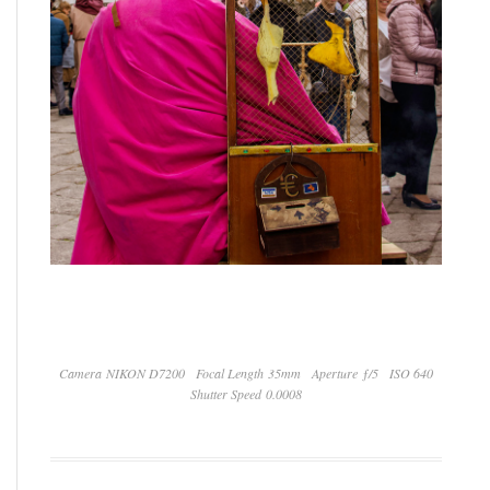
Camera NIKON D7200
Focal Length 35mm
Aperture ƒ/5
ISO 640
Shutter Speed 0.0008