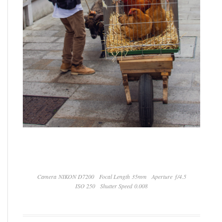
Camera NIKON D7200
Focal Length 35mm
Aperture ƒ/4.5
ISO 250
Shutter Speed 0.008