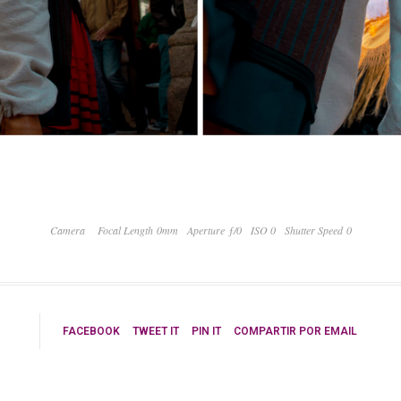
Camera
Focal Length 0mm
Aperture ƒ/0
ISO 0
Shutter Speed 0
FACEBOOK
TWEET IT
PIN IT
COMPARTIR POR EMAIL