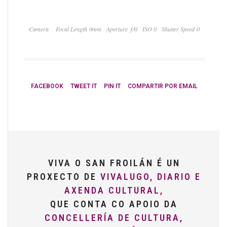
Camera
Focal Length 0mm
Aperture ƒ/0
ISO 0
Shutter Speed 0
FACEBOOK
TWEET IT
PIN IT
COMPARTIR POR EMAIL
VIVA O SAN FROILÁN É UN
PROXECTO DE
VIVALUGO, DIARIO E
AXENDA CULTURAL,
QUE CONTA CO APOIO DA
CONCELLERÍA DE CULTURA,