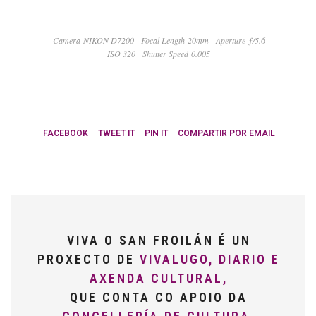
Camera NIKON D7200
Focal Length 20mm
Aperture ƒ/5.6
ISO 320
Shutter Speed 0.005
FACEBOOK
TWEET IT
PIN IT
COMPARTIR POR EMAIL
VIVA O SAN FROILÁN É UN
PROXECTO DE
VIVALUGO, DIARIO E
AXENDA CULTURAL,
QUE CONTA CO APOIO DA