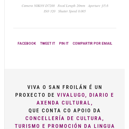
Camera NIKON D7200
Focal Length 20mm
Aperture ƒ/5.6
ISO 320
Shutter Speed 0.005
FACEBOOK
TWEET IT
PIN IT
COMPARTIR POR EMAIL
VIVA O SAN FROILÁN É UN
PROXECTO DE
VIVALUGO, DIARIO E
AXENDA CULTURAL,
QUE CONTA CO APOIO DA
CONCELLERÍA DE CULTURA,
TURISMO E PROMOCIÓN DA LINGUA