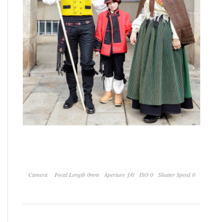
Camera
Focal Length 0mm
Aperture ƒ/0
ISO 0
Shutter Speed 0