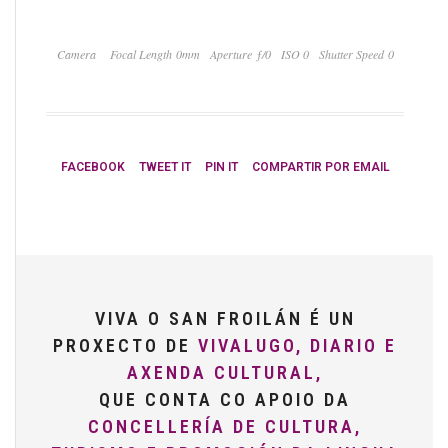
Camera
Focal Length 0mm
Aperture ƒ/0
ISO 0
Shutter Speed 0
FACEBOOK
TWEET IT
PIN IT
COMPARTIR POR EMAIL
VIVA O SAN FROILÁN É UN
PROXECTO DE
VIVALUGO, DIARIO E
AXENDA CULTURAL,
QUE CONTA CO APOIO DA
CONCELLERÍA DE CULTURA,