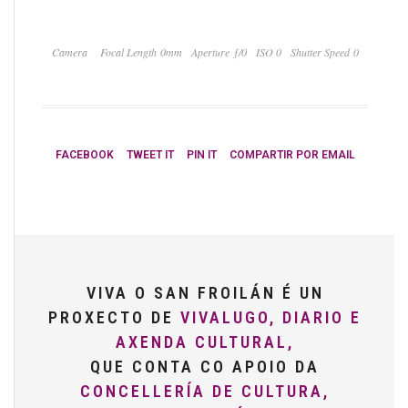
Camera
Focal Length 0mm
Aperture ƒ/0
ISO 0
Shutter Speed 0
FACEBOOK
TWEET IT
PIN IT
COMPARTIR POR EMAIL
VIVA O SAN FROILÁN É UN
PROXECTO DE
VIVALUGO, DIARIO E
AXENDA CULTURAL,
QUE CONTA CO APOIO DA
CONCELLERÍA DE CULTURA,