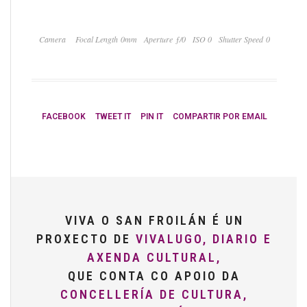
Camera
Focal Length 0mm
Aperture ƒ/0
ISO 0
Shutter Speed 0
FACEBOOK
TWEET IT
PIN IT
COMPARTIR POR EMAIL
VIVA O SAN FROILÁN É UN
PROXECTO DE
VIVALUGO, DIARIO E
AXENDA CULTURAL,
QUE CONTA CO APOIO DA
CONCELLERÍA DE CULTURA,