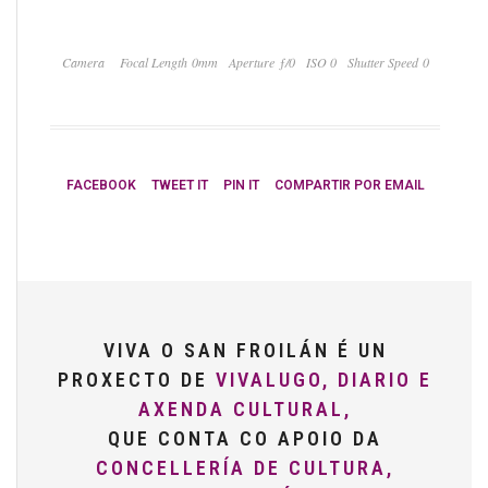
Camera
Focal Length 0mm
Aperture ƒ/0
ISO 0
Shutter Speed 0
FACEBOOK
TWEET IT
PIN IT
COMPARTIR POR EMAIL
VIVA O SAN FROILÁN É UN
PROXECTO DE
VIVALUGO, DIARIO E
AXENDA CULTURAL,
QUE CONTA CO APOIO DA
CONCELLERÍA DE CULTURA,