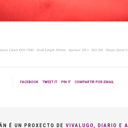
amera Canon EOS 750D
Focal Length 163mm
Aperture ƒ/6.3
ISO 200
Shutter Speed 0
FACEBOOK
TWEET IT
PIN IT
COMPARTIR POR EMAIL
LÁN É UN PROXECTO DE
VIVALUGO, DIARIO E 