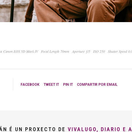
a Canon EOS 5D Mark IV
Focal Length 70mm
Aperture ƒ/5
ISO 250
Shutter Speed 0
FACEBOOK
TWEET IT
PIN IT
COMPARTIR POR EMAIL
LÁN É UN PROXECTO DE
VIVALUGO, DIARIO E 