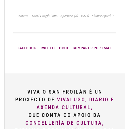
Camera
Focal Length 0mm
Aperture ƒ/0
ISO 0
Shutter Speed 0
FACEBOOK
TWEET IT
PIN IT
COMPARTIR POR EMAIL
VIVA O SAN FROILÁN É UN
PROXECTO DE
VIVALUGO, DIARIO E
AXENDA CULTURAL,
QUE CONTA CO APOIO DA
CONCELLERÍA DE CULTURA,