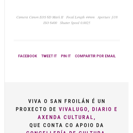
Camera Canon EOS 6D Mark II
Focal Length 44mm
Aperture ƒ/18
ISO 6400
Shutter Speed 0.0025
FACEBOOK
TWEET IT
PIN IT
COMPARTIR POR EMAIL
VIVA O SAN FROILÁN É UN
PROXECTO DE
VIVALUGO, DIARIO E
AXENDA CULTURAL,
QUE CONTA CO APOIO DA