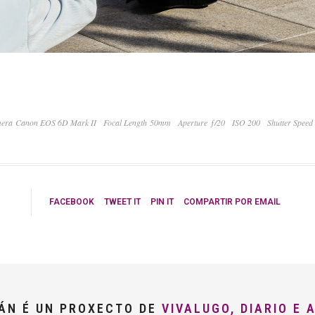
era Canon EOS 6D Mark II
Focal Length 50mm
Aperture ƒ/20
ISO 200
Shutter Speed
FACEBOOK
TWEET IT
PIN IT
COMPARTIR POR EMAIL
LÁN É UN PROXECTO DE
VIVALUGO, DIARIO E 