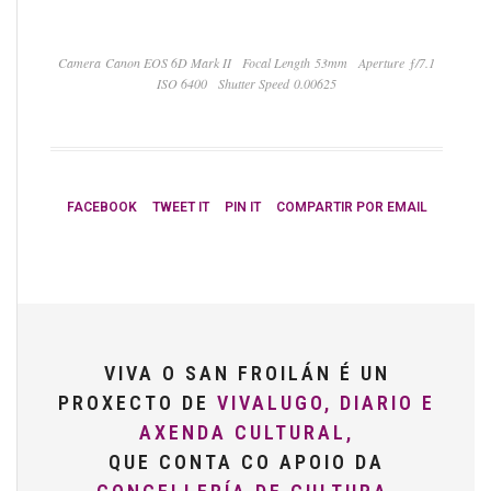
Camera Canon EOS 6D Mark II
Focal Length 53mm
Aperture ƒ/7.1
ISO 6400
Shutter Speed 0.00625
FACEBOOK
TWEET IT
PIN IT
COMPARTIR POR EMAIL
VIVA O SAN FROILÁN É UN
PROXECTO DE
VIVALUGO, DIARIO E
AXENDA CULTURAL,
QUE CONTA CO APOIO DA