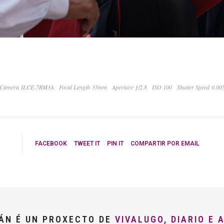
Camera ILCE-7RM3A
Focal Length 35mm
Aperture ƒ/2.8
ISO 100
Shutter Speed 0.00
FACEBOOK
TWEET IT
PIN IT
COMPARTIR POR EMAIL
LÁN É UN PROXECTO DE
VIVALUGO, DIARIO E 