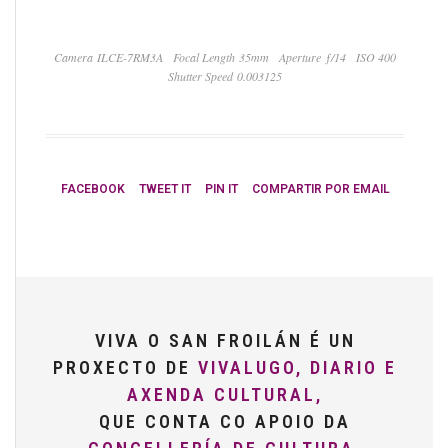
Camera ILCE-7RM3A
Focal Length 35mm
Aperture ƒ/14
ISO 400
Shutter Speed 0.003125
FACEBOOK
TWEET IT
PIN IT
COMPARTIR POR EMAIL
VIVA O SAN FROILÁN É UN
PROXECTO DE
VIVALUGO, DIARIO E
AXENDA CULTURAL,
QUE CONTA CO APOIO DA