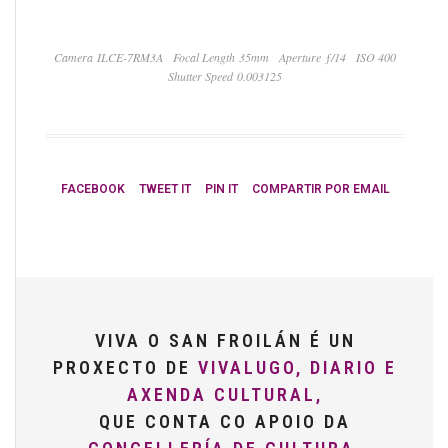
Camera ILCE-7RM3A
Focal Length 35mm
Aperture ƒ/14
ISO 400
Shutter Speed 0.003125
FACEBOOK
TWEET IT
PIN IT
COMPARTIR POR EMAIL
VIVA O SAN FROILÁN É UN
PROXECTO DE
VIVALUGO, DIARIO E
AXENDA CULTURAL,
QUE CONTA CO APOIO DA