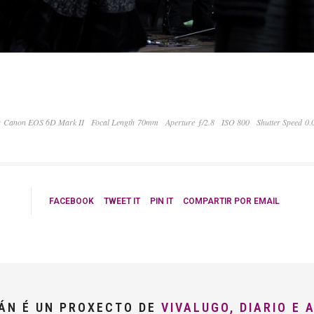
 Canon EOS 6D Mark II
Focal Length 70mm
Aperture ƒ/2.8
ISO 800
Shutter Speed 0
FACEBOOK
TWEET IT
PIN IT
COMPARTIR POR EMAIL
LÁN É UN PROXECTO DE
VIVALUGO, DIARIO E 